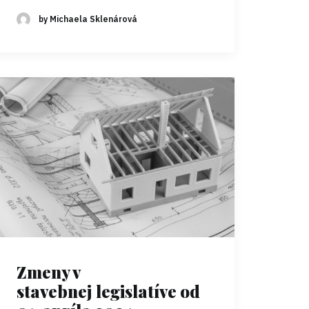
by Michaela Sklenárová
Zmeny v
stavebnej legislatíve od