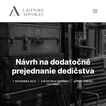
SPÄŤ NA HLAVNÚ STRÁNKU
Návrh na dodatočné
prejednanie dedičstva
7. DECEMBRA 2021
|
KATEGÓRIA
NOVINKY
|
AUTOR
ANDREJ
LALINSKÝ