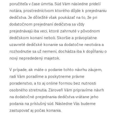
poručiteľa v čase úmrtia. Súd Vám následne pridelí
notára, prostredníctvom ktorého dôjde k prejednaniu
dedičstva. Je dôležité však poukázať na to, že pri
dodatočnom prejednaní dedičstva sa vždy
prejednávajú iba veci, ktoré zahrnuté v pôvodnom
dedičskom konaní neboli. Skoršie a právoplatne
uzavreté dedičské konanie sa dodatočne neotvára a
rozhodnutie sa už nemení, dochádza iba k dopĺňaniu o
nový neprededený majetok.
V prípade, ak máte o podanie tohto návrhu záujem,
radi Vám poradíme a poskytneme právne
poradenstvo, a to aj online formou bez nutnosti
osobného stretnutia. Zároveň Vám pripravíme návrh
na dodatočné prejednania dedičstva vrátane jeho
podania na príslušný súd. Následne Vás budeme
zastupovať aj počas konania.