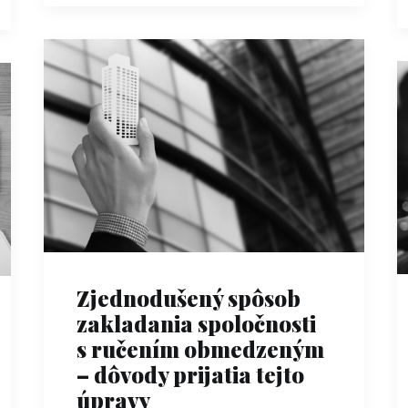
Zjednodušený spôsob
zakladania spoločnosti
s ručením obmedzeným
– dôvody prijatia tejto
úpravy