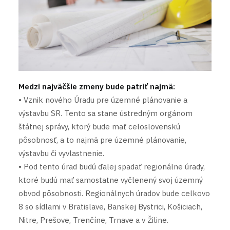
Medzi najväčšie zmeny bude patriť najmä:
• Vznik nového Úradu pre územné plánovanie a
výstavbu SR. Tento sa stane ústredným orgánom
štátnej správy, ktorý bude mať celoslovenskú
pôsobnosť, a to najmä pre územné plánovanie,
výstavbu či vyvlastnenie.
• Pod tento úrad budú ďalej spadať regionálne úrady,
ktoré budú mať samostatne vyčlenený svoj územný
obvod pôsobnosti. Regionálnych úradov bude celkovo
8 so sídlami v Bratislave, Banskej Bystrici, Košiciach,
Nitre, Prešove, Trenčíne, Trnave a v Žiline.