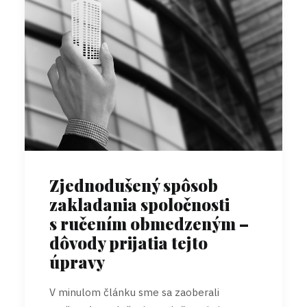
Zjednodušený spôsob
zakladania spoločnosti
s ručením obmedzeným –
dôvody prijatia tejto
úpravy
V minulom článku sme sa zaoberali