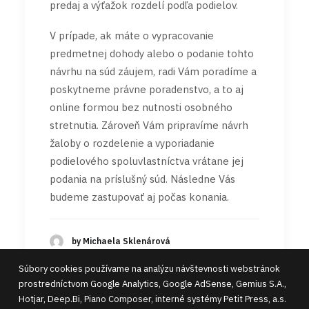
predaj a výťažok rozdelí podľa podielov.
V prípade, ak máte o vypracovanie
predmetnej dohody alebo o podanie tohto
návrhu na súd záujem, radi Vám poradíme a
poskytneme právne poradenstvo, a to aj
online formou bez nutnosti osobného
stretnutia. Zároveň Vám pripravíme návrh
žaloby o rozdelenie a vyporiadanie
podielového spoluvlastníctva vrátane jej
podania na príslušný súd. Následne Vás
budeme zastupovať aj počas konania.
by Michaela Sklenárová
Súbory cookies používame na analýzu návštevnosti webstránok
prostredníctvom Google Analytics, Google AdSense, Gemius S.A.,
Hotjar, Deep.Bi, Piano Composer, interné systémy Petit Press, a.s.