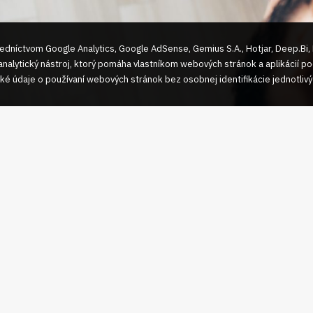
dníctvom Google Analytics, Google AdSense, Gemius S.A., Hotjar, Deep.Bi,
analytický nástroj, ktorý pomáha vlastníkom webových stránok a aplikácií poc
cké údaje o používaní webových stránok bez osobnej identifikácie jednotlivý
, že v zmysle ust. § 360b ods. 1 Trestného zákona musí ísť o úm
enzity, že prostredníctvom elektronickej komunikačnej služby, p
ete podstatným spôsobom zhorší kvalitu života iného, a to tým, 
žuje, zastrašuje, neoprávnene koná v jeho mene alebo dlhodobo 
ejní alebo sprístupní tretej osobe obrazový, zvukový alebo obr
 osobnej povahy získaný s jeho súhlasom, spôsobilý značnou mi
iť mu inú vážnu ujmu na právach.
jmu Vám radi poradíme a poskytneme právne poradenstvo, a to 
tretnutia. V rámci zastúpenia Vám poskytneme pomoc aj pri pod