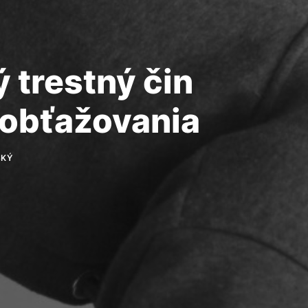
 trestný čin
 obťažovania
SKÝ