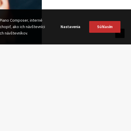
 Piano Composer, interné
hopiť, ako ich návštevníci
Nastavenia
Súhlasím
ch návštevníkov.
yselné konanie
očítačového systému
že
inak obťažuje, alebo
azovo-zvukový
erou ohroziť jeho
aj online formou bez
aní prípadného