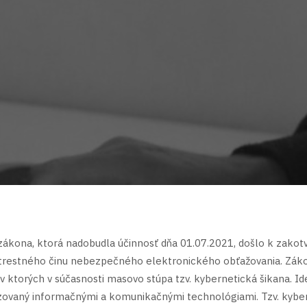
ákona, ktorá nadobudla účinnosť dňa 01.07.2021, došlo k zakot
o trestného činu nebezpečného elektronického obťažovania. Zák
 v ktorých v súčasnosti masovo stúpa tzv. kybernetická šikana.
Id
lizovaný informačnými a komunikačnými technológiami. Tzv. kybe