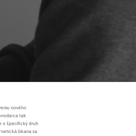
veniu nového
onodarca tak
e o špecifický druh
rnetická šikana sa