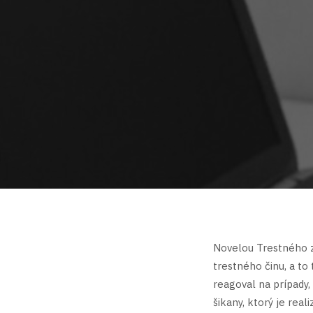
Novelou Trestného z
trestného činu, a t
reagoval na prípady,
šikany, ktorý je rea