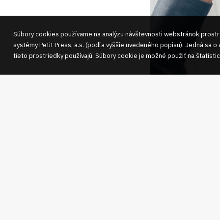
Súbory cookies používame na analýzu návštevnosti webstránok prostre
systémy Petit Press, a.s. (podľa vyššie uvedeného popisu). Jedná sa o 
tieto prostriedky používajú. Súbory cookie je možné použiť na štatisti
Je nutné však uviesť
páchateľa takej int
alebo počítačovej si
a) ho dlhodobo poni
b) neoprávnene zver
záznam jeho prejavu
vážnosť alebo privod
V prípade Vášho záu
nutnosti osobného s