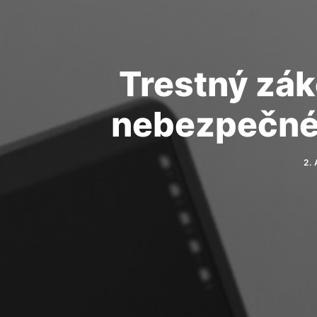
Trestný zák
nebezpečnéh
2.