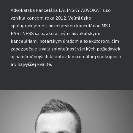
Advokátska kancelária LALINSKY ADVOKAT s.r.o.
vznikla koncom roka 2012. Veľmi úzko
spolupracujeme s advokátskou kanceláriou MST
PARTNERS s.r.o., ako aj inými advokátskymi
kanceláriami, notárskym úradom a exekútorom, čím
zabezpečuje trvalú splniteľnosť všetkých požiadaviek
aj najnáročnejších klientov k maximálnej spokojnosti
a v najvyššej kvalite.