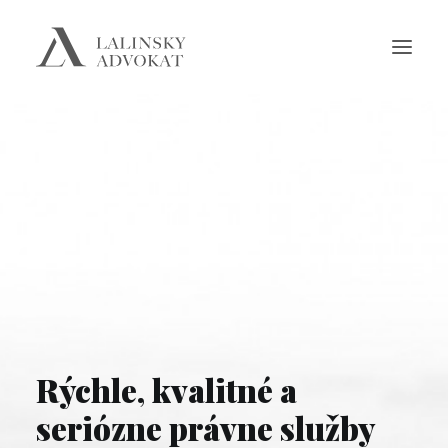
SLUŽBY
ZMLUVY
O NÁS
NOVINKY
REFERENCIE
KONTAKT
GDPR
Rýchle, kvalitné a
ONLINE KONZULTÁCIA
seriózne právne služby