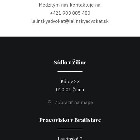
Medzitým nás kontaktuje na:
+421 903 885 480
lalinskyadvokat@lalinskyadvokat.sk
Sídlo v Žiline
Kálov 23
010 01 Žilina
Zobraziť na mape
Pracovisko v Bratislave
Laurinská 3