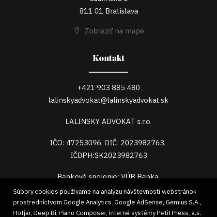
811 01 Bratislava
Zobraziť na mape
Kontakt
+421 903 885 480
lalinskyadvokat@lalinskyadvokat.sk
LALINSKY ADVOKAT s.r.o.
IČO: 47253096, DIČ: 2023982763,
IČDPH:SK2023982763
Bankové spojenie: VÚB Banka,
SK8302000000003223230659
Súbory cookies používame na analýzu návštevnosti webstránok
prostredníctvom Google Analytics, Google AdSense, Gemius S.A.,
Hotjar, Deep.Bi, Piano Composer, interné systémy Petit Press, a.s.